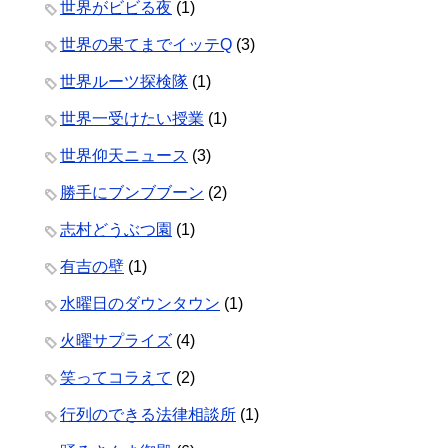
世界がビビる夜
(1)
世界の果てまでイッテQ
(3)
世界ルーツ探検隊
(1)
世界一受けたい授業
(1)
世界仰天ニュース
(3)
勝手にブンブブーン
(2)
志村どうぶつ園
(1)
有吉の壁
(1)
水曜日のダウンタウン
(1)
火曜サプライズ
(4)
笑ってコラえて
(2)
行列のできる法律相談所
(1)