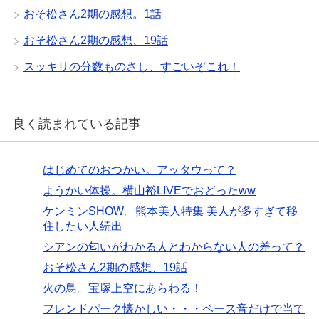
おそ松さん2期の感想。1話
おそ松さん2期の感想、19話
スッキリの分数ものさし、すごいぞこれ！
良く読まれている記事
はじめてのおつかい。アッタウって？
ようかい体操。横山裕LIVEでおどったww
ケンミンSHOW。熊本美人特集 美人が多すぎて移
住したい人続出
シアンの匂いがわかる人とわからない人の差って？
おそ松さん2期の感想、19話
火の鳥。宝塚上空にあらわる！
フレンドパーク懐かしい・・・ベース音だけで当て