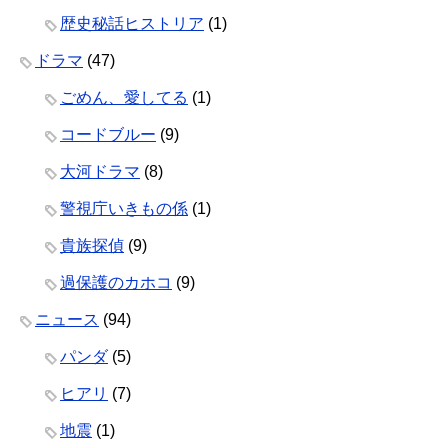
歴史秘話ヒストリア
(1)
ドラマ
(47)
ごめん、愛してる
(1)
コードブルー
(9)
大河ドラマ
(8)
警視庁いきもの係
(1)
貴族探偵
(9)
過保護のカホコ
(9)
ニュース
(94)
パンダ
(5)
ヒアリ
(7)
地震
(1)