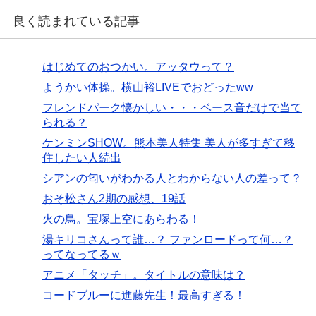
良く読まれている記事
はじめてのおつかい。アッタウって？
ようかい体操。横山裕LIVEでおどったww
フレンドパーク懐かしい・・・ベース音だけで当て
られる？
ケンミンSHOW。熊本美人特集 美人が多すぎて移
住したい人続出
シアンの匂いがわかる人とわからない人の差って？
おそ松さん2期の感想、19話
火の鳥。宝塚上空にあらわる！
湯キリコさんって誰…？ ファンロードって何…？
ってなってるｗ
アニメ「タッチ」。タイトルの意味は？
コードブルーに進藤先生！最高すぎる！