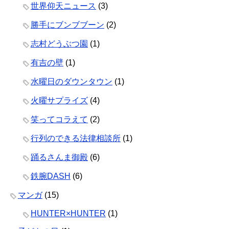
世界仰天ニュース
(3)
勝手にブンブブーン
(2)
志村どうぶつ園
(1)
有吉の壁
(1)
水曜日のダウンタウン
(1)
火曜サプライズ
(4)
笑ってコラえて
(2)
行列のできる法律相談所
(1)
踊るさんま御殿
(6)
鉄腕DASH
(6)
マンガ
(15)
HUNTER×HUNTER
(1)