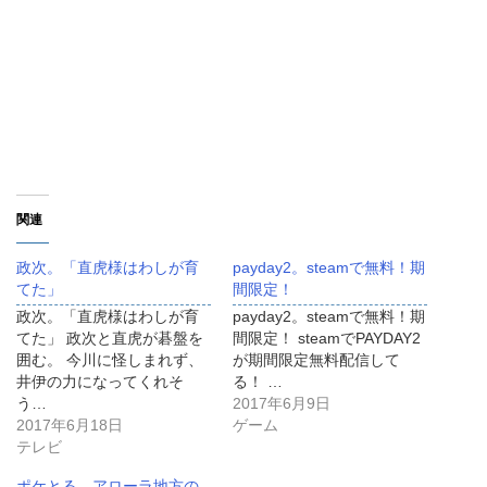
関連
政次。「直虎様はわしが育
payday2。steamで無料！期
てた」
間限定！
政次。「直虎様はわしが育
payday2。steamで無料！期
てた」 政次と直虎が碁盤を
間限定！ steamでPAYDAY2
囲む。 今川に怪しまれず、
が期間限定無料配信して
井伊の力になってくれそ
る！ …
う…
2017年6月9日
2017年6月18日
ゲーム
テレビ
ポケとる。アローラ地方の