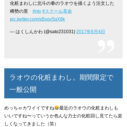
化粧まわしに北斗の拳のラオウを描くよう注文した
稀勢の里
#ntv
#スクール革命
pic.twitter.com/sBxqv5qX8k
— はくしんかわ (@sato231031)
2017年6月4日
ラオウの化粧まわし。期間限定で
一般公開
めっちゃカワイイですね
最近のラオウの化粧まわしも
いいですね〜っていうか色んな力士の化粧回し見てたら楽
しくなってきました（笑）