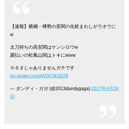
【速報】横綱・稀勢の里関の化粧まわしがラオウに
w
太刀持ちの高安関はケンシロウw
露払いの松鳳山関はトキにwww
※ネタじゃありませんガチです
pic.twitter.com/AV0QJkSB28
— ダンディ・ガガ (@2013dandygaga)
2017年4月24
日