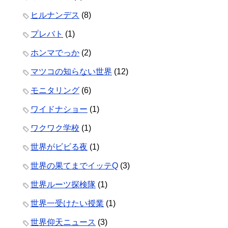
ヒルナンデス
(8)
プレバト
(1)
ホンマでっか
(2)
マツコの知らない世界
(12)
モニタリング
(6)
ワイドナショー
(1)
ワクワク学校
(1)
世界がビビる夜
(1)
世界の果てまでイッテQ
(3)
世界ルーツ探検隊
(1)
世界一受けたい授業
(1)
世界仰天ニュース
(3)