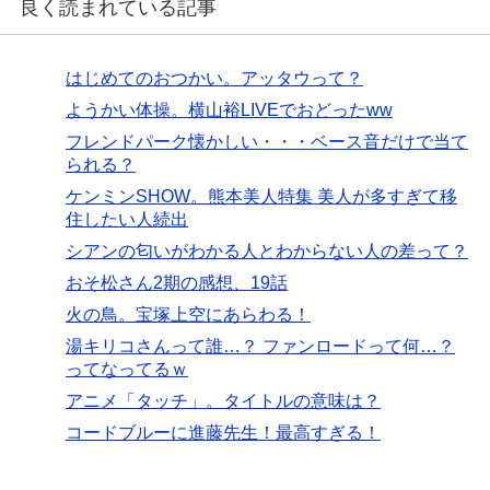
良く読まれている記事
はじめてのおつかい。アッタウって？
ようかい体操。横山裕LIVEでおどったww
フレンドパーク懐かしい・・・ベース音だけで当て
られる？
ケンミンSHOW。熊本美人特集 美人が多すぎて移
住したい人続出
シアンの匂いがわかる人とわからない人の差って？
おそ松さん2期の感想、19話
火の鳥。宝塚上空にあらわる！
湯キリコさんって誰…？ ファンロードって何…？
ってなってるｗ
アニメ「タッチ」。タイトルの意味は？
コードブルーに進藤先生！最高すぎる！