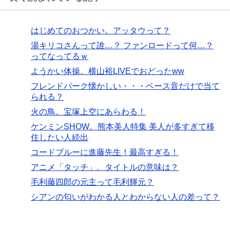
はじめてのおつかい。アッタウって？
湯キリコさんって誰…？ ファンロードって何…？
ってなってるｗ
ようかい体操。横山裕LIVEでおどったww
フレンドパーク懐かしい・・・ベース音だけで当て
られる？
火の鳥。宝塚上空にあらわる！
ケンミンSHOW。熊本美人特集 美人が多すぎて移
住したい人続出
コードブルーに進藤先生！最高すぎる！
アニメ「タッチ」。タイトルの意味は？
毛利藤四郎の元主って毛利輝元？
シアンの匂いがわかる人とわからない人の差って？