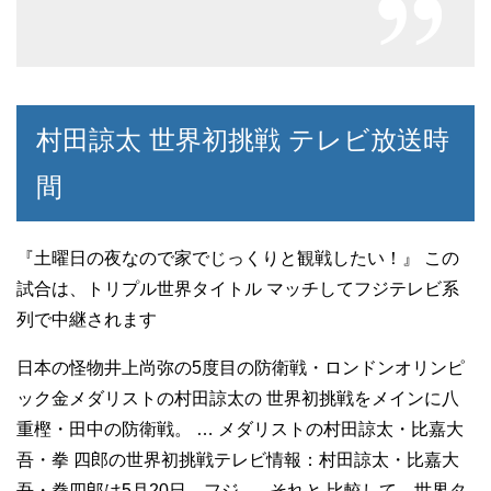
村田諒太 世界初挑戦 テレビ放送時
間
『土曜日の夜なので家でじっくりと観戦したい！』 この
試合は、トリプル世界タイトル マッチしてフジテレビ系
列で中継されます
日本の怪物井上尚弥の5度目の防衛戦・ロンドンオリンピ
ック金メダリストの村田諒太の 世界初挑戦をメインに八
重樫・田中の防衛戦。 … メダリストの村田諒太・比嘉大
吾・拳 四郎の世界初挑戦テレビ情報：村田諒太・比嘉大
吾・拳四郎は5月20日、フジ …. それと 比較して、世界タ