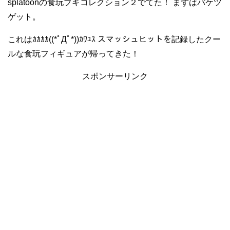
splatoonの食玩ブキコレクション２でてた！ まずはバケツ
ゲット。
これはｶｶｶｶ((*ﾟДﾟ*))ｶﾜﾕｽ スマッシュヒットを記録したクー
ルな食玩フィギュアが帰ってきた！
スポンサーリンク