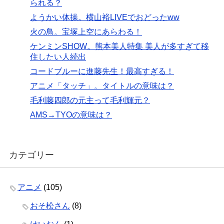
られる？
ようかい体操。横山裕LIVEでおどったww
火の鳥。宝塚上空にあらわる！
ケンミンSHOW。熊本美人特集 美人が多すぎて移
住したい人続出
コードブルーに進藤先生！最高すぎる！
アニメ「タッチ」。タイトルの意味は？
毛利藤四郎の元主って毛利輝元？
AMS→TYOの意味は？
カテゴリー
アニメ
(105)
おそ松さん
(8)