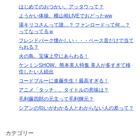
はじめてのおつかい。アッタウって？
ようかい体操。横山裕LIVEでおどったww
湯キリコさんって誰…？ ファンロードって何…？
ってなってるｗ
フレンドパーク懐かしい・・・ベース音だけで当て
られる？
火の鳥。宝塚上空にあらわる！
ケンミンSHOW。熊本美人特集 美人が多すぎて移
住したい人続出
コードブルーに進藤先生！最高すぎる！
アニメ「タッチ」。タイトルの意味は？
毛利藤四郎の元主って毛利輝元？
シアンの匂いがわかる人とわからない人の差って？
カテゴリー