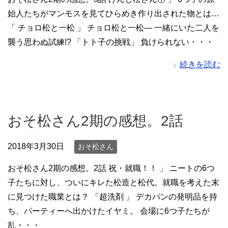
始人たちがマンモスを見てひらめき作り出された物とは…
「 チョロ松と一松 」 チョロ松と一松― 一緒にいた二人を
襲う思わぬ試練!? 「トト子の挑戦」 負けられない・・・
続きを読む
おそ松さん2期の感想。2話
2018年3月30日
おそ松さん
おそ松さん2期の感想。2話 祝・就職！！ 」 ニートの6つ
子たちに対し、ついにキレた松造と松代。就職を考えた末
に見つけた職業とは？ 「超洗剤 」 デカパンの発明品を持
ち、パーティーへ出かけたイヤミ。 会場に6つ子たちが
乱・・・