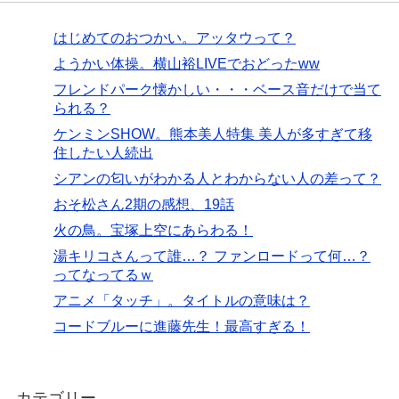
はじめてのおつかい。アッタウって？
ようかい体操。横山裕LIVEでおどったww
フレンドパーク懐かしい・・・ベース音だけで当て
られる？
ケンミンSHOW。熊本美人特集 美人が多すぎて移
住したい人続出
シアンの匂いがわかる人とわからない人の差って？
おそ松さん2期の感想、19話
火の鳥。宝塚上空にあらわる！
湯キリコさんって誰…？ ファンロードって何…？
ってなってるｗ
アニメ「タッチ」。タイトルの意味は？
コードブルーに進藤先生！最高すぎる！
カテゴリー