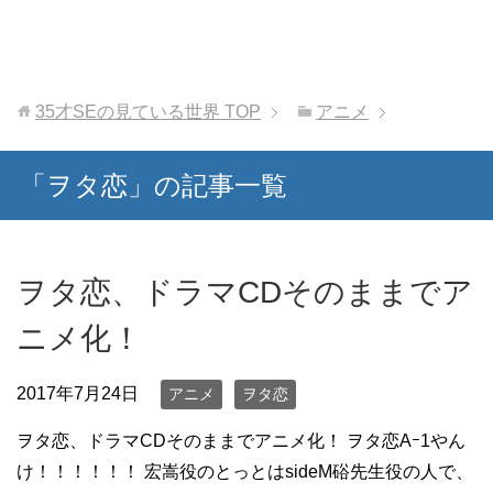
35才SEの見ている世界
TOP
アニメ
「ヲタ恋」の記事一覧
ヲタ恋、ドラマCDそのままでア
ニメ化！
2017年7月24日
アニメ
ヲタ恋
ヲタ恋、ドラマCDそのままでアニメ化！ ヲタ恋Aｰ1やん
け！！！！！！ 宏嵩役のとっとはsideM硲先生役の人で、