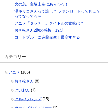
火の鳥。宝塚上空にあらわる！
湯キリコさんって誰…？ ファンロードって何…？
ってなってるｗ
アニメ「タッチ」。タイトルの意味は？
おそ松さん2期の感想、19話
コードブルーに進藤先生！最高すぎる！
カテゴリー
アニメ
(105)
おそ松さん
(8)
けいおん
(1)
けものフレンズ
(15)
ガールズ&パンツァー
(1)