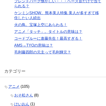
フレンドパーク懐かしい・・・ベース音だけで当て
られる？
ケンミンSHOW。熊本美人特集 美人が多すぎて移
住したい人続出
火の鳥。宝塚上空にあらわる！
アニメ「タッチ」。タイトルの意味は？
コードブルーに進藤先生！最高すぎる！
AMS→TYOの意味は？
毛利藤四郎の元主って毛利輝元？
カテゴリー
アニメ
(105)
おそ松さん
(8)
けいおん
(1)