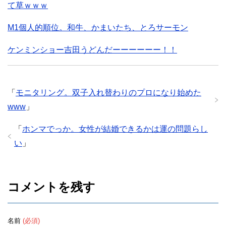
て草ｗｗｗ
M1個人的順位。和牛、かまいたち、とろサーモン
ケンミンショー吉田うどんだーーーーーー！！
「
モニタリング。双子入れ替わりのプロになり始めた
www
」
「
ホンマでっか。女性が結婚できるかは運の問題らし
い
」
コメントを残す
名前
(必須)