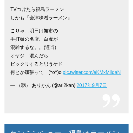
TVつけたら福島ラーメン
しかも『会津味噌ラーメン』
こりゃ…明日は旭市の
手打麺の名店、白虎が
混雑するな。。(適当)
オヤジ…混んだら
ビックリすると思うケド
何とか頑張って！(^o^)o
pic.twitter.com/eKMxMIldaN
— （㍼） ありかん (@ari2kan)
2017年9月7日