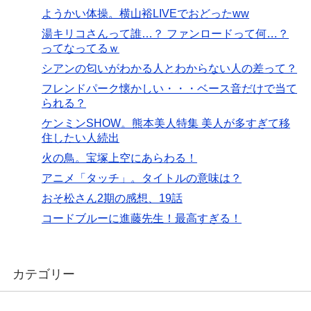
ようかい体操。横山裕LIVEでおどったww
湯キリコさんって誰…？ ファンロードって何…？
ってなってるｗ
シアンの匂いがわかる人とわからない人の差って？
フレンドパーク懐かしい・・・ベース音だけで当て
られる？
ケンミンSHOW。熊本美人特集 美人が多すぎて移
住したい人続出
火の鳥。宝塚上空にあらわる！
アニメ「タッチ」。タイトルの意味は？
おそ松さん2期の感想、19話
コードブルーに進藤先生！最高すぎる！
カテゴリー