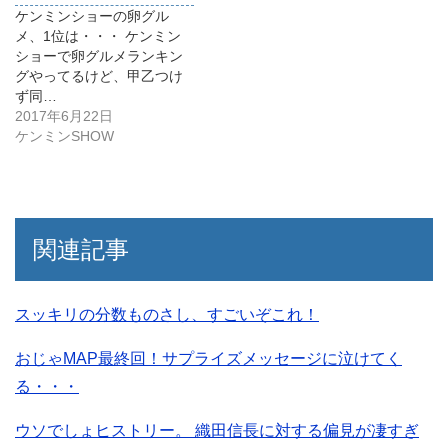
ケンミンショーの卵グル
メ、1位は・・・ ケンミン
ショーで卵グルメランキン
グやってるけど、甲乙つけ
ず同…
2017年6月22日
ケンミンSHOW
関連記事
スッキリの分数ものさし、すごいぞこれ！
おじゃMAP最終回！サプライズメッセージに泣けてく
る・・・
ウソでしょヒストリー。 織田信長に対する偏見が凄すぎ