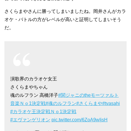
さくらまやさんに勝ってしまいましたね。岡井さんがカラ
オケ・バトルの方がレベルが高いと証明してしまいそう
だ。
演歌界のカラオケ女王
さくらまやちゃん
魂のルフラン 高橋洋子
#関ジャニのtheモーツァルト
音楽Ｎｏ1決定戦
#魂のルフラン
#さくらまや
#tvasahi
#カラオケ王決定戦Ｎｏ1決定戦
#エヴァンゲリオン
pic.twitter.com/6ZoA9wIjsH