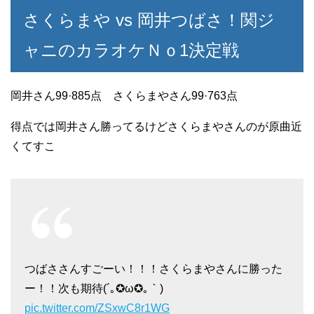
さくらまや vs 岡井つばさ！関ジ
ャニのカラオケＮｏ1決定戦
岡井さん99·885点 さくらまやさん99·763点
得点では岡井さん勝ってるけどさくらまやさんのが原曲近
くてすこ
つばささんすごーい！！！さくらまやさんに勝った
ー！！次も期待(´｡✪ω✪｡｀)
pic.twitter.com/ZSxwC8r1WG