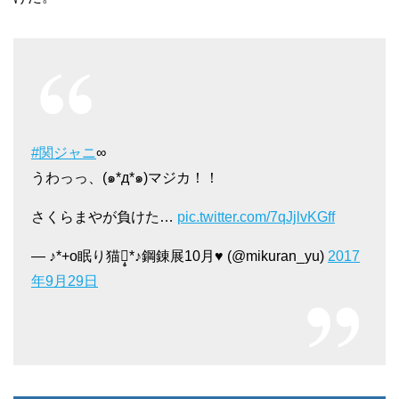
#関ジャニ
∞
うわっっ、(๑*д*๑)マジカ！！
さくらまやが負けた…
pic.twitter.com/7qJjlvKGff
— ♪*+o眠り猫೨̣̥*♪鋼錬展10月♥ (@mikuran_yu)
2017
年9月29日