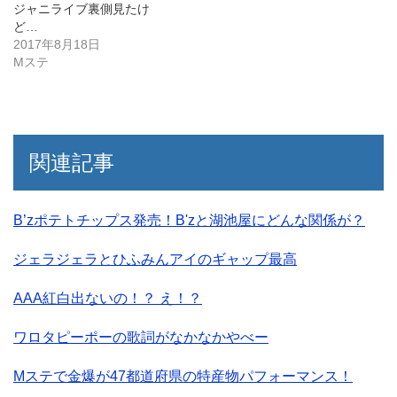
ジャニライブ裏側見たけ
ど…
2017年8月18日
Mステ
関連記事
B’zポテトチップス発売！B'zと湖池屋にどんな関係が？
ジェラジェラとひふみんアイのギャップ最高
AAA紅白出ないの！？ え！？
ワロタピーポーの歌詞がなかなかやべー
Mステで金爆が47都道府県の特産物パフォーマンス！