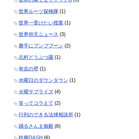
世界ルーツ探検隊
(1)
世界一受けたい授業
(1)
世界仰天ニュース
(3)
勝手にブンブブーン
(2)
志村どうぶつ園
(1)
有吉の壁
(1)
水曜日のダウンタウン
(1)
火曜サプライズ
(4)
笑ってコラえて
(2)
行列のできる法律相談所
(1)
踊るさんま御殿
(6)
鉄腕DASH
(6)