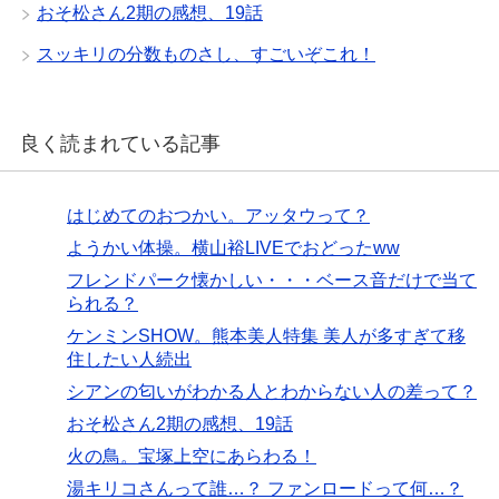
おそ松さん2期の感想、19話
スッキリの分数ものさし、すごいぞこれ！
良く読まれている記事
はじめてのおつかい。アッタウって？
ようかい体操。横山裕LIVEでおどったww
フレンドパーク懐かしい・・・ベース音だけで当て
られる？
ケンミンSHOW。熊本美人特集 美人が多すぎて移
住したい人続出
シアンの匂いがわかる人とわからない人の差って？
おそ松さん2期の感想、19話
火の鳥。宝塚上空にあらわる！
湯キリコさんって誰…？ ファンロードって何…？