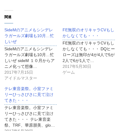
関連
SideMのアニメもシンデレ
FE無双のオリキャラCVもし
ラガールズ劇場も10月…忙
かしなくても・・・
しいぜ
FE無双のオリキャラCVもし
SideMのアニメもシンデレ
かしなくても・・・ DQヒー
ラガールズ劇場も10月…忙
ローズは無印が4が4人で5が
しいぜ sideM １０月からア
2人で6が1人で…
ニメ化って想像…
2017年5月30日
2017年7月15日
ゲーム
アイドルマスター
テレ東音楽祭。小室ファミ
リーひっさびさに見て泣け
てきた・・・
テレ東音楽祭。小室ファミ
リーひっさびさに見て泣け
てきた・・・ テレ東音楽
祭。TRF、華原朋美、glo…