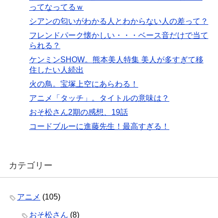
ってなってるｗ
シアンの匂いがわかる人とわからない人の差って？
フレンドパーク懐かしい・・・ベース音だけで当て
られる？
ケンミンSHOW。熊本美人特集 美人が多すぎて移
住したい人続出
火の鳥。宝塚上空にあらわる！
アニメ「タッチ」。タイトルの意味は？
おそ松さん2期の感想、19話
コードブルーに進藤先生！最高すぎる！
カテゴリー
アニメ
(105)
おそ松さん
(8)