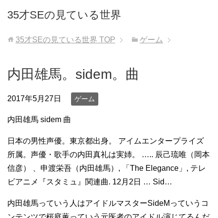
35才SEの見ている世界
35才SEの見ている世界
TOP
ゲーム
内田雄馬。sidem。曲
2017年5月27日
ゲーム
内田雄馬 sidem 曲
日本の男性声優。東京都出身。 アイムエンタープライズ
所属。声優・歌手の内田真礼は実姉。 ….. 辰己琉唯（岡本
信彦） 、申渡栄吾（内田雄馬）, 「The Elegance」, テレ
ビアニメ『スタミュ』関連曲. 12月2日 … Sid…
内田雄馬っていう人はアイドルマスターSideMっていうコ
ンテンツで桜庭薫っていう元医者のアイドル演じてるんだ