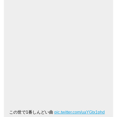
この世で1番しんどい曲
pic.twitter.com/uaYGtx1phd