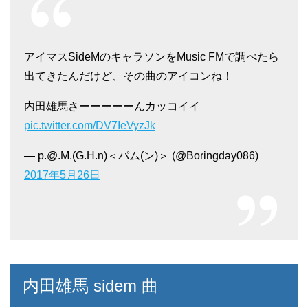
アイマスSideMのキャラソンをMusic FMで調べたら
出てきたんだけど、その曲のアイコンね！
内田雄馬さーーーーーんカッコイイ
pic.twitter.com/DV7IeVyzJk
— p.@.M.(G.H.n)＜パム(ン)＞ (@Boringday086)
2017年5月26日
内田雄馬 sidem 曲