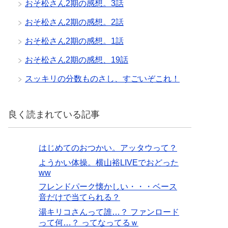
おそ松さん2期の感想。3話
おそ松さん2期の感想。2話
おそ松さん2期の感想。1話
おそ松さん2期の感想、19話
スッキリの分数ものさし、すごいぞこれ！
良く読まれている記事
はじめてのおつかい。アッタウって？
ようかい体操。横山裕LIVEでおどった
ww
フレンドパーク懐かしい・・・ベース
音だけで当てられる？
湯キリコさんって誰…？ ファンロード
って何…？ ってなってるｗ