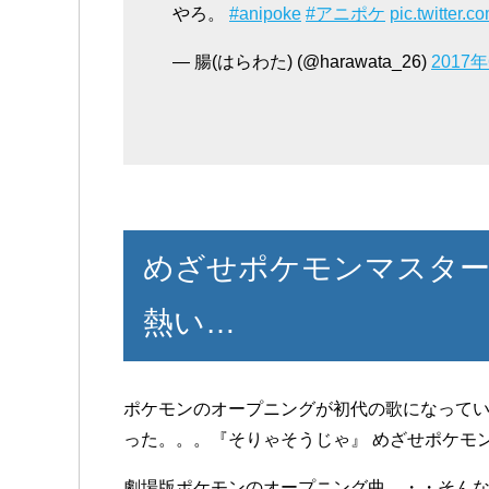
やろ。
#anipoke
#アニポケ
pic.twitter.
— 腸(はらわた) (@harawata_26)
2017
めざせポケモンマスター20th
熱い…
ポケモンのオープニングが初代の歌になって
った。。。『そりゃそうじゃ』 めざせポケモンマスター -
劇場版ポケモンのオープニング曲。・・そん