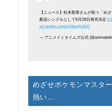
【ニュース】松本梨香さんが歌う「めざせポケモン
配信シングルとして6月28日発売決定
#
pic.twitter.com/zV0kqyNJNQ
— アニメイトタイムズ公式 (@animateti
めざせポケモンマスター20th
熱い…