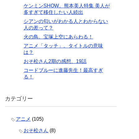
ケンミンSHOW。熊本美人特集 美人が
多すぎて移住したい人続出
シアンの匂いがわかる人とわからない
人の差って？
火の鳥。宝塚上空にあらわる！
アニメ「タッチ」。タイトルの意味
は？
おそ松さん2期の感想、19話
コードブルーに進藤先生！最高すぎ
る！
カテゴリー
アニメ
(105)
おそ松さん
(8)