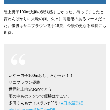
陸上男子100m決勝の緊張感すごかった。待ってましたと
言わんばかりに大粒の雨。久々に高揚感のあるレースだっ
た。優勝はサニブラウン選手18歳。今後の更なる成長にも
期待。
いやー男子100mおもしろかった！！
サニブラウン優勝！
世界陸上内定おめでとうーー
雨の中あのメンツで優勝はすごい。
多田くんもナイスラン(*^^*)！
#日本選手権
pic.twitter.com/SIVCriqpR5