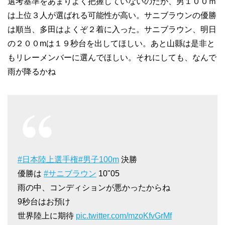
選考基準をあまりよく把握していないのだが、男１００ｍ
は上位３人が選ばれる可能性が高い。サニブラウンの優勝
は順当、多田はよくぞ２着に入った。サニブラウン、明日
の２００mは１９秒台を出してほしい。あと山縣は是非と
もリレーメンバーに選んでほしい。それにしても、なんで
雨が降るかね
#日本陸上選手権
#男子100m
決勝
優勝は
#サニブラウン
10"05
雨の中、コンディションが悪かったからね
9秒台はお預け
世界陸上に期待
pic.twitter.com/mzoKfvGrMf