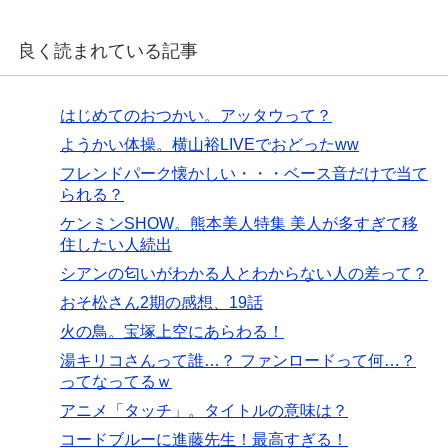
良く読まれている記事
はじめてのおつかい。アッタウって？
ようかい体操。横山裕LIVEでおどったww
フレンドパーク懐かしい・・・ベース音だけで当て
られる？
ケンミンSHOW。熊本美人特集 美人が多すぎて移
住したい人続出
シアンの匂いがわかる人とわからない人の差って？
おそ松さん2期の感想、19話
火の鳥。宝塚上空にあらわる！
湯キリコさんって誰…？ ファンロードって何…？
ってなってるｗ
アニメ「タッチ」。タイトルの意味は？
コードブルーに進藤先生！最高すぎる！