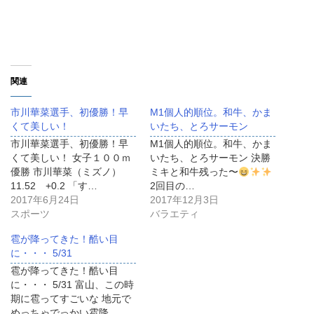
関連
市川華菜選手、初優勝！早
M1個人的順位。和牛、かま
くて美しい！
いたち、とろサーモン
市川華菜選手、初優勝！早
M1個人的順位。和牛、かま
くて美しい！ 女子１００ｍ
いたち、とろサーモン 決勝
優勝 市川華菜（ミズノ）
ミキと和牛残った〜
11.52 +0.2 「す…
2回目の…
2017年6月24日
2017年12月3日
スポーツ
バラエティ
雹が降ってきた！酷い目
に・・・ 5/31
雹が降ってきた！酷い目
に・・・ 5/31 富山、この時
期に雹ってすごいな 地元で
めっちゃでっかい雹降…