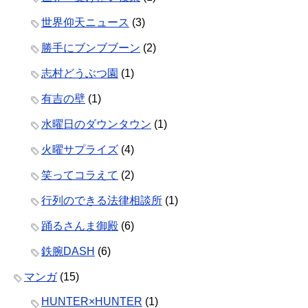
世界仰天ニュース
(3)
勝手にブンブブーン
(2)
志村どうぶつ園
(1)
有吉の壁
(1)
水曜日のダウンタウン
(1)
火曜サプライズ
(4)
笑ってコラえて
(2)
行列のできる法律相談所
(1)
踊るさんま御殿
(6)
鉄腕DASH
(6)
マンガ
(15)
HUNTER×HUNTER
(1)