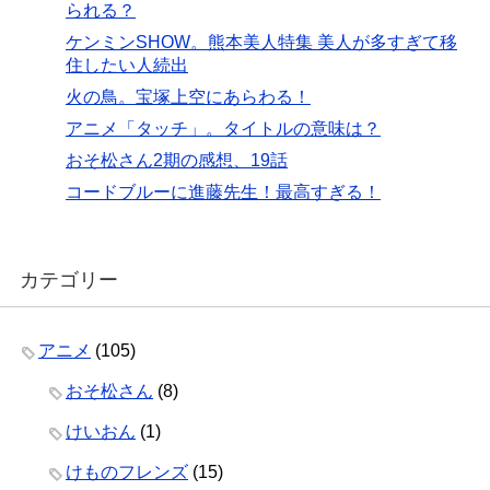
られる？
ケンミンSHOW。熊本美人特集 美人が多すぎて移
住したい人続出
火の鳥。宝塚上空にあらわる！
アニメ「タッチ」。タイトルの意味は？
おそ松さん2期の感想、19話
コードブルーに進藤先生！最高すぎる！
カテゴリー
アニメ
(105)
おそ松さん
(8)
けいおん
(1)
けものフレンズ
(15)