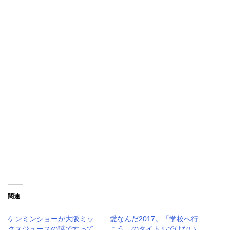
関連
ケンミンショーが大阪ミッ
愛なんだ2017。「学校へ行
クスジュースの謎ですって
こう」のタイトルではない