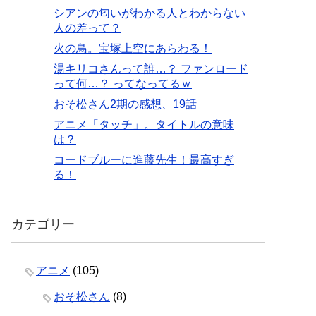
シアンの匂いがわかる人とわからない
人の差って？
火の鳥。宝塚上空にあらわる！
湯キリコさんって誰…？ ファンロード
って何…？ ってなってるｗ
おそ松さん2期の感想、19話
アニメ「タッチ」。タイトルの意味
は？
コードブルーに進藤先生！最高すぎ
る！
カテゴリー
アニメ
(105)
おそ松さん
(8)