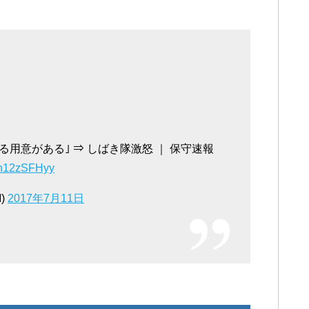
用意がある｣ ⇒ しばき隊激怒 ｜ 保守速報
/ah12zSFHyy
)
2017年7月11日