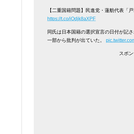
【二重国籍問題】民進党・蓮舫代表「戸
https://t.co/iOdjk8aXPF
同氏は日本国籍の選択宣言の日付が記さ
一部から批判が出ていた。
pic.twitter
スポン