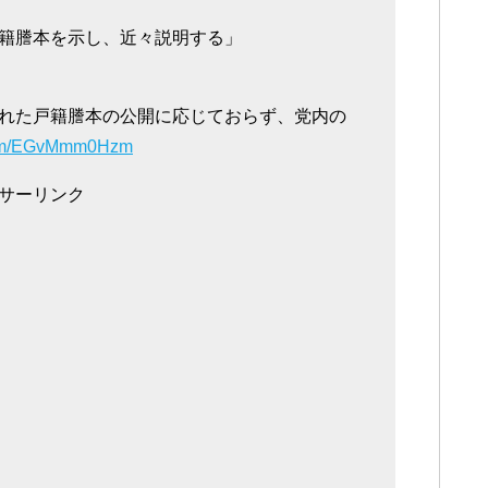
籍謄本を示し、近々説明する」
れた戸籍謄本の公開に応じておらず、党内の
.com/EGvMmm0Hzm
サーリンク