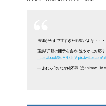
法律が今まで甘すぎた影響だよな・・・
蓮舫｢戸籍の開示を含め､速やかに対応する
https://t.co/M8oMR85IIV
pic.twitter.com
— あにぃおなか絶不調 (@animac_JAM