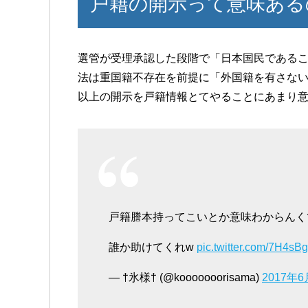
戸籍の開示って意味ある
選管が受理承認した段階で「日本国民である
法は重国籍不存在を前提に「外国籍を有さな
以上の開示を戸籍情報とてやることにあまり意
戸籍謄本持ってこいとか意味わからんく
誰か助けてくれw
pic.twitter.com/7H4sB
— †氷様† (@kooooooorisama)
2017年6