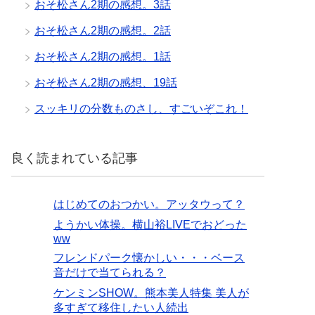
おそ松さん2期の感想。3話
おそ松さん2期の感想。2話
おそ松さん2期の感想。1話
おそ松さん2期の感想、19話
スッキリの分数ものさし、すごいぞこれ！
良く読まれている記事
はじめてのおつかい。アッタウって？
ようかい体操。横山裕LIVEでおどった
ww
フレンドパーク懐かしい・・・ベース
音だけで当てられる？
ケンミンSHOW。熊本美人特集 美人が
多すぎて移住したい人続出