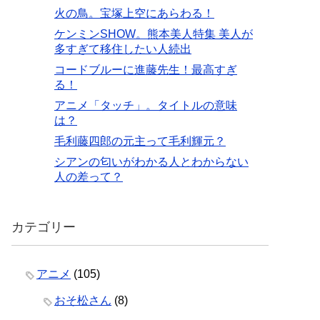
火の鳥。宝塚上空にあらわる！
ケンミンSHOW。熊本美人特集 美人が
多すぎて移住したい人続出
コードブルーに進藤先生！最高すぎ
る！
アニメ「タッチ」。タイトルの意味
は？
毛利藤四郎の元主って毛利輝元？
シアンの匂いがわかる人とわからない
人の差って？
カテゴリー
アニメ
(105)
おそ松さん
(8)