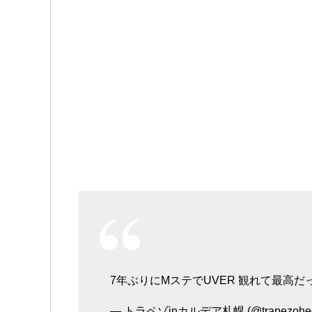
7年ぶりにMステでUVER 観れて最高だ
— トラペゾinカルデア札幌 (@trapezohed