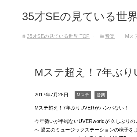
35才SEの見ている世
35才SEの見ている世界
TOP
音楽
Mス
Mステ超え！7年ぶり
2017年7月28日
Mステ
音楽
Mステ超え！7年ぶりUVERがハンパない！
今年勢いが半端ないUVERworldが 久しぶ
へ 過去のミュージックステーションの様子を