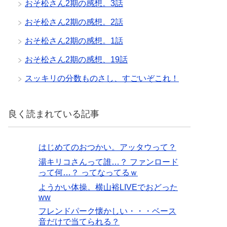
おそ松さん2期の感想。3話
おそ松さん2期の感想。2話
おそ松さん2期の感想。1話
おそ松さん2期の感想、19話
スッキリの分数ものさし、すごいぞこれ！
良く読まれている記事
はじめてのおつかい。アッタウって？
湯キリコさんって誰…？ ファンロード
って何…？ ってなってるｗ
ようかい体操。横山裕LIVEでおどった
ww
フレンドパーク懐かしい・・・ベース
音だけで当てられる？