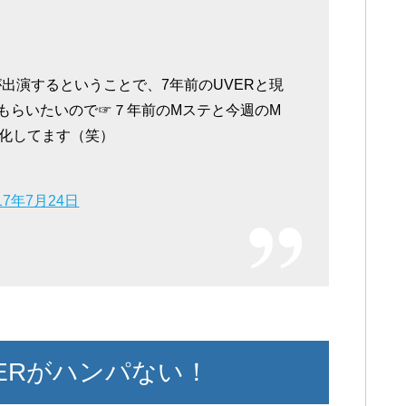
が出演するということで、7年前のUVERと現
てもらいたいので☞７年前のMステと今週のM
化してます（笑）
17年7月24日
ERがハンパない！