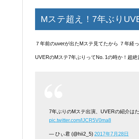
Mステ超え！7年ぶりUV
７年前のuverが出たMステ見てたから ７年
UVERのMステ7年ぶりってNo. 1の時か！超
7年ぶりのMステ出演、UVERの紹介は
pic.twitter.com/lJCR5V0ma8
— ひぃ君 (@hii2_5)
2017年7月28日