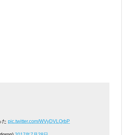
った
pic.twitter.com/WVyDVLQrbP
oron)
2017年7月28日