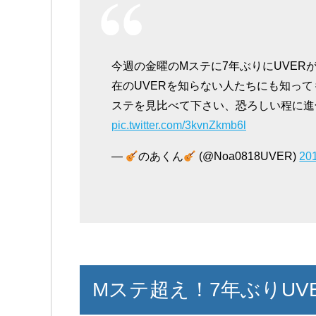
今週の金曜のMステに7年ぶりにUVER
在のUVERを知らない人たちにも知っ
ステを見比べて下さい、恐ろしい程に進
pic.twitter.com/3kvnZkmb6l
—
のあくん
(@Noa0818UVER)
20
Mステ超え！7年ぶりUV