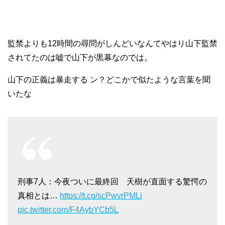
監禁よりも12時間の尋問がしんどいなんてやはり山下監禁
されてたのは嘘で山下が黒幕なのでは。
山下の正義は暴走する ン？どこかで似たような言葉を聞
いたな
刑事7人：今夜ついに最終回 天樹が直面する驚愕の
真相とは…
https://t.co/scPwvrPMLi
pic.twitter.com/F4AybYCb5L