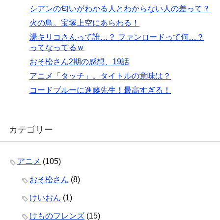
シアンの匂いがわかる人とわからない人の差って？
火の鳥。宝塚上空にあらわる！
湯キリコさんって誰…？ ファンロードって何…？
ってなってるｗ
おそ松さん2期の感想、19話
アニメ「タッチ」。タイトルの意味は？
コードブルーに進藤先生！最高すぎる！
カテゴリー
アニメ
(105)
おそ松さん
(8)
けいおん
(1)
けものフレンズ
(15)