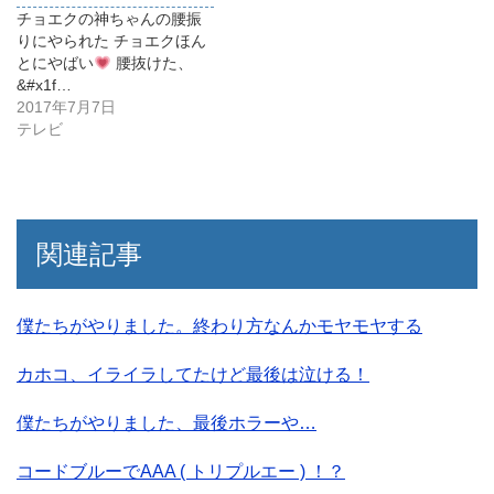
チョエクの神ちゃんの腰振
りにやられた チョエクほん
とにやばい
腰抜けた、
&#x1f…
2017年7月7日
テレビ
関連記事
僕たちがやりました。終わり方なんかモヤモヤする
カホコ、イライラしてたけど最後は泣ける！
僕たちがやりました、最後ホラーや…
コードブルーでAAA ( トリプルエー ) ！？