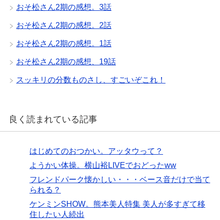
おそ松さん2期の感想。3話
おそ松さん2期の感想。2話
おそ松さん2期の感想。1話
おそ松さん2期の感想、19話
スッキリの分数ものさし、すごいぞこれ！
良く読まれている記事
はじめてのおつかい。アッタウって？
ようかい体操。横山裕LIVEでおどったww
フレンドパーク懐かしい・・・ベース音だけで当て
られる？
ケンミンSHOW。熊本美人特集 美人が多すぎて移
住したい人続出