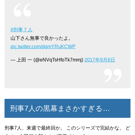
#刑事７人
山下さん無事で良かったよ。
pic.twitter.com/dgmYRuKCWP
— 上田 一 (@eNVqTsHfoTk7mmj)
2017年9月6日
刑事7人の黒幕まさかすぎる…
刑事7人、来週で最終回か。 このシリーズで完結かな。 ど