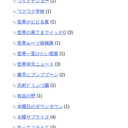
ワイドナショー
(1)
ワクワク学校
(1)
世界がビビる夜
(1)
世界の果てまでイッテQ
(3)
世界ルーツ探検隊
(1)
世界一受けたい授業
(1)
世界仰天ニュース
(3)
勝手にブンブブーン
(2)
志村どうぶつ園
(1)
有吉の壁
(1)
水曜日のダウンタウン
(1)
火曜サプライズ
(4)
笑ってコラえて
(2)