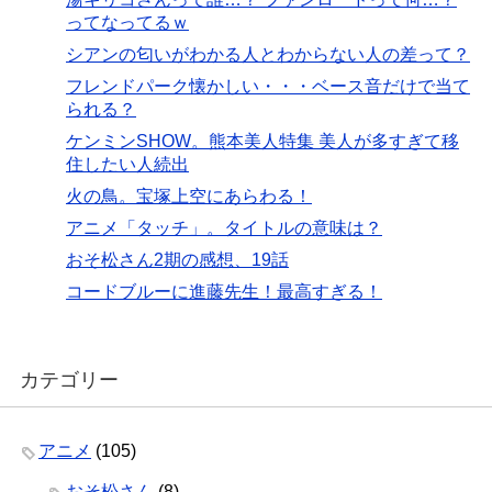
ってなってるｗ
シアンの匂いがわかる人とわからない人の差って？
フレンドパーク懐かしい・・・ベース音だけで当て
られる？
ケンミンSHOW。熊本美人特集 美人が多すぎて移
住したい人続出
火の鳥。宝塚上空にあらわる！
アニメ「タッチ」。タイトルの意味は？
おそ松さん2期の感想、19話
コードブルーに進藤先生！最高すぎる！
カテゴリー
アニメ
(105)
おそ松さん
(8)