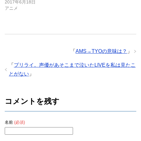
2017年6月18日
アニメ
「
AMS→TYOの意味は？
」
「
プリライ。声優があそこまで泣いたLIVEを私は見たこ
とがない
」
コメントを残す
名前
(必須)