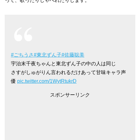
って、歌ったりしゃべれたりします。
#ごちうさ
#東北ずん子
#佐藤聡美
宇治末千夜ちゃんと東北ずん子の中の人は同じ
さすがしゅがりん言われるだけあって甘味キャラ声
優
pic.twitter.com/1WytRtukrD
スポンサーリンク