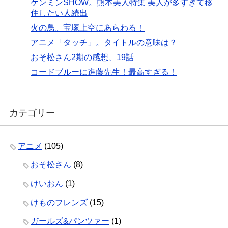
ケンミンSHOW。熊本美人特集 美人が多すぎて移
住したい人続出
火の鳥。宝塚上空にあらわる！
アニメ「タッチ」。タイトルの意味は？
おそ松さん2期の感想、19話
コードブルーに進藤先生！最高すぎる！
カテゴリー
アニメ
(105)
おそ松さん
(8)
けいおん
(1)
けものフレンズ
(15)
ガールズ&パンツァー
(1)