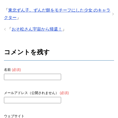
「
東北ずん子。ずんだ餅をモチーフにした少女 のキャラ
クター
」
「
おそ松さん宇宙から帰還！
」
コメントを残す
名前
(必須)
メールアドレス（公開されません）
(必須)
ウェブサイト