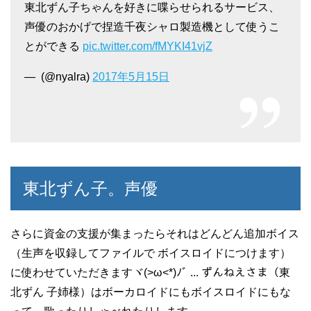
東北ずん子ちゃんを好きに喋らせられるサービス、
声優のおかげで捏造千夜シャロ製造機として使うこ
とができる
pic.twitter.com/fMYKI41vjZ
— ㅤ (@nyalra)
2017年5月15日
東北ずん子。声優
さらに資金の支援が集まったらそれはどんどん追加ボイス
（生声を収録してファイルで ボイスロイドにつけます）
に使わせていただきますヾ(>ω<*)ﾉﾞ ... ずんねえさま（東
北ずん 子姉様）はボーカロイドにもボイスロイドにもな