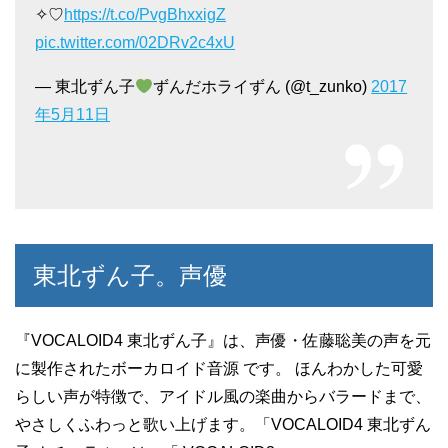
✧♡
https://t.co/PvgBhxxigZ
pic.twitter.com/02DRv2c4xU
— 東北ずん子
ずんだホライずん (@t_zunko)
2017
年5月11日
東北ずん子。声優
『VOCALOID4 東北ずん子』は、声優・佐藤聡美の声を元
に製作されたボーカロイド音源 です。 ほんわかした可愛
らしい声が特徴で、アイドル風の楽曲からバラードまで、
やさしくふわっと歌い上げます。「VOCALOID4 東北ずん