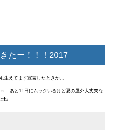
たー！！！2017
脇毛生えてます宣言したときか…
～ あと11日にムックいるけど夏の屋外大丈夫な
たね