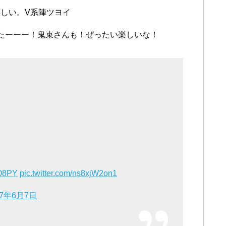
しい。V系陣ツヨイ
たーーー！鬼束さんも！ぜったい楽しいな！
vO8PY
pic.twitter.com/ns8xjW2on1
17年6月7日