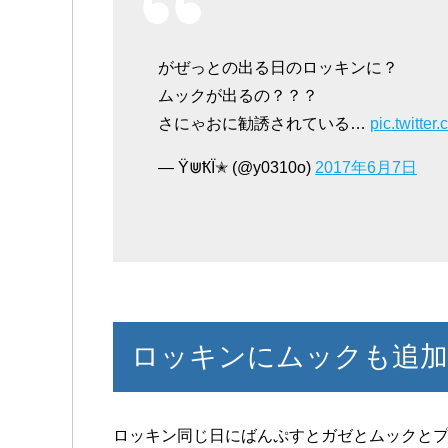
がぜっとの出る日のロッキンに？
ムックが出るの？？？
さにゃおに勧誘されている…
pic.twitte
— Ÿ⋓ҞÏ✭ (@y0310o)
2017年6月7日
ロッキンにムックも追加き
ロッキン同じ日にばんぷすとガゼとムックと