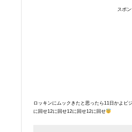
スポン
ロッキンにムックきたと思ったら11日かよビ
に回せ12に回せ12に回せ12に回せ