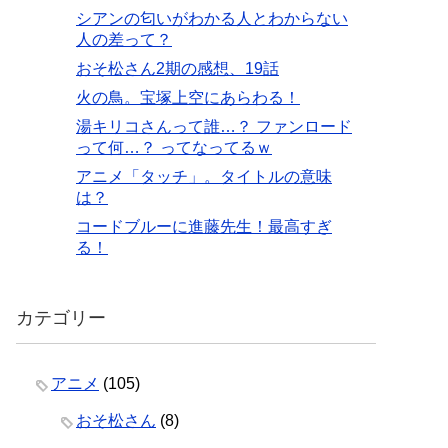
シアンの匂いがわかる人とわからない
人の差って？
おそ松さん2期の感想、19話
火の鳥。宝塚上空にあらわる！
湯キリコさんって誰…？ ファンロード
って何…？ ってなってるｗ
アニメ「タッチ」。タイトルの意味
は？
コードブルーに進藤先生！最高すぎ
る！
カテゴリー
アニメ
(105)
おそ松さん
(8)