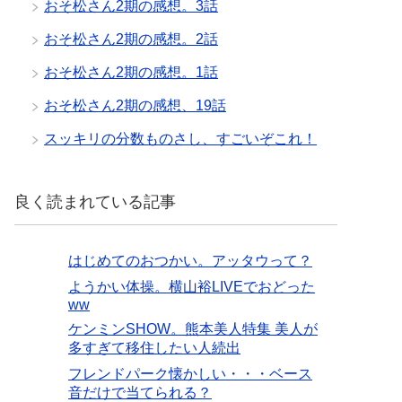
おそ松さん2期の感想。3話
おそ松さん2期の感想。2話
おそ松さん2期の感想。1話
おそ松さん2期の感想、19話
スッキリの分数ものさし、すごいぞこれ！
良く読まれている記事
はじめてのおつかい。アッタウって？
ようかい体操。横山裕LIVEでおどった
ww
ケンミンSHOW。熊本美人特集 美人が
多すぎて移住したい人続出
フレンドパーク懐かしい・・・ベース
音だけで当てられる？