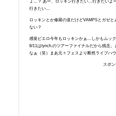
ょ…？ あー、ロッキン行きたい…行きたいよ
行きたい…
ロッキンとか修羅の道だけどVAMPSとガゼ
ない？
感覚ピエロ今年もロッキンかぁ…しかもムッ
8/11はlynch.のツアーファイナルだから
なぁ（笑）まあ元々フェスより断然ライブハ
スポン