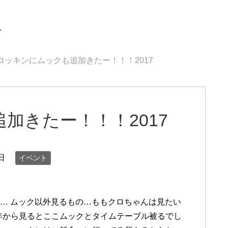
界
ロッキンにムックも追加きたー！！！2017
加きたー！！！2017
日
イベント
い… ムック以外見るもの…ももクロちゃんは見たい
年から見るとここムックとタイムテーブル被るでし