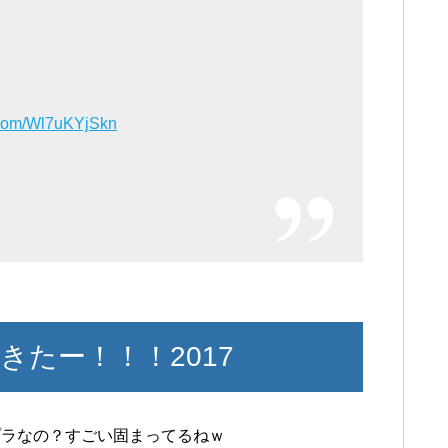
r.com/Wl7uKYjSkn
たー！！！2017
プラなの？すごい固まってるねｗ