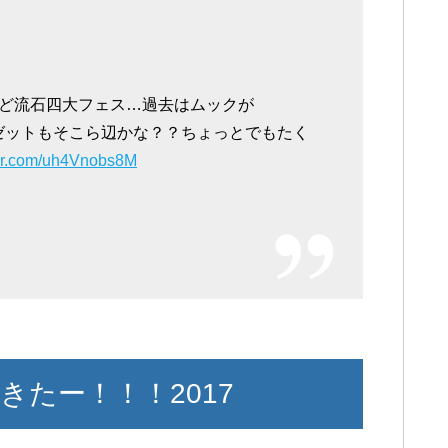
ど流石四大フェス…過去はムックが
ガゼットもそこら辺かな？？ちょっとでもたく
ter.com/uh4Vnobs8M
たー！！！2017