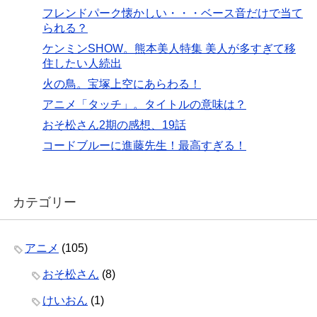
フレンドパーク懐かしい・・・ベース音だけで当て
られる？
ケンミンSHOW。熊本美人特集 美人が多すぎて移
住したい人続出
火の鳥。宝塚上空にあらわる！
アニメ「タッチ」。タイトルの意味は？
おそ松さん2期の感想、19話
コードブルーに進藤先生！最高すぎる！
カテゴリー
アニメ
(105)
おそ松さん
(8)
けいおん
(1)