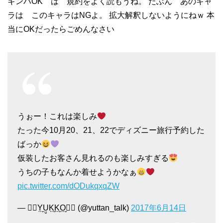
キンハOK は 規約をよく読もうね。 たぶん あのキャ
ラは このキャラはNGよ。 拡大解釈しないようにねｗ 本
当にOKだったらごめんなさい
うぉー！これは楽しみ
たった今10月20、21、22でディズニー旅行予約した
ばっか
仮装したお客さん見れるのも楽しみすぎる
うちの子もなんか着せようかなぁ
pic.twitter.com/dODukqxqZW
— ♡⃛Y̤̮Ṳ̮K̤̮K̤̮O̤̮♡⃛ (@yuttan_talk)
2017年6月14日