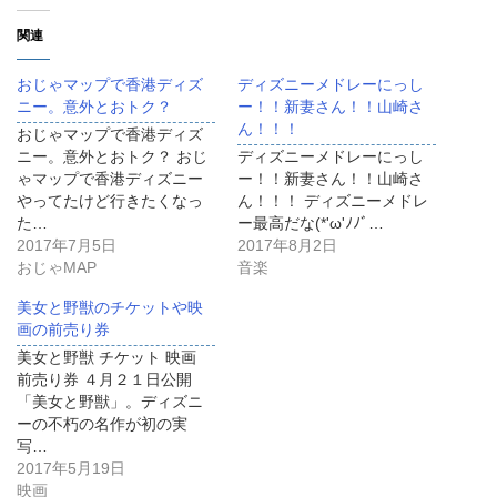
関連
おじゃマップで香港ディズ
ディズニーメドレーにっし
ニー。意外とおトク？
ー！！新妻さん！！山崎さ
ん！！！
おじゃマップで香港ディズ
ニー。意外とおトク？ おじ
ディズニーメドレーにっし
ゃマップで香港ディズニー
ー！！新妻さん！！山崎さ
やってたけど行きたくなっ
ん！！！ ディズニーメドレ
た…
ー最高だな(*'ω'ﾉﾉﾞ…
2017年7月5日
2017年8月2日
おじゃMAP
音楽
美女と野獣のチケットや映
画の前売り券
美女と野獣 チケット 映画
前売り券 ４月２１日公開
「美女と野獣」。ディズニ
ーの不朽の名作が初の実
写…
2017年5月19日
映画