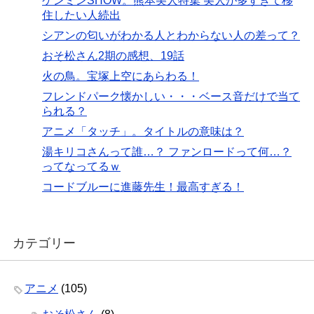
ケンミンSHOW。熊本美人特集 美人が多すぎて移
住したい人続出
シアンの匂いがわかる人とわからない人の差って？
おそ松さん2期の感想、19話
火の鳥。宝塚上空にあらわる！
フレンドパーク懐かしい・・・ベース音だけで当て
られる？
アニメ「タッチ」。タイトルの意味は？
湯キリコさんって誰…？ ファンロードって何…？
ってなってるｗ
コードブルーに進藤先生！最高すぎる！
カテゴリー
アニメ
(105)