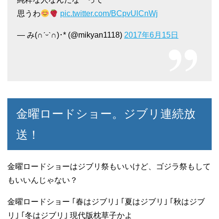
思うわ
pic.twitter.com/BCpvUlCnWj
— み(∩ˊᵕˋ∩)･* (@mikyan1118)
2017年6月15日
金曜ロードショー。ジブリ連続放
送！
金曜ロードショーはジブリ祭もいいけど、ゴジラ祭もして
もいいんじゃない？
金曜ロードショー ｢春はジブリ｣ ｢夏はジブリ｣ ｢秋はジブ
リ｣ ｢冬はジブリ｣ 現代版枕草子かよ