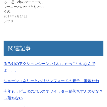
る… 思い出のマーニーで、
マーニーとのやりとりとい
うの…
2017年7月14日
ジブリ
関連記事
るろ剣のアクションシーンいちいちかっこいいなんで
よ、、、
ショーンコネリーとハリソンフォードの親子、素敵だね
今年もラピュタのバルスでツイッター鯖落ちすんのかな？
→落ちない