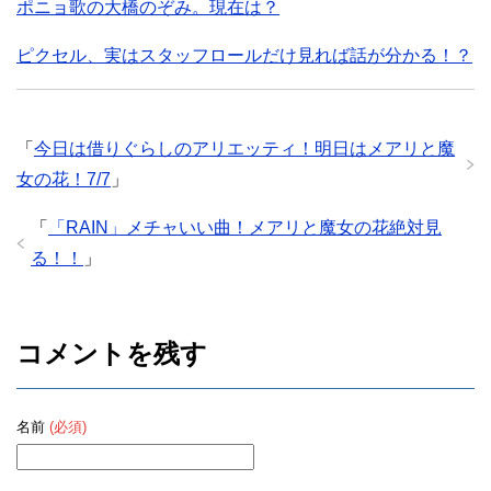
ポニョ歌の大橋のぞみ。現在は？
ピクセル、実はスタッフロールだけ見れば話が分かる！？
「
今日は借りぐらしのアリエッティ！明日はメアリと魔
女の花！7/7
」
「
「RAIN」メチャいい曲！メアリと魔女の花絶対見
る！！
」
コメントを残す
名前
(必須)