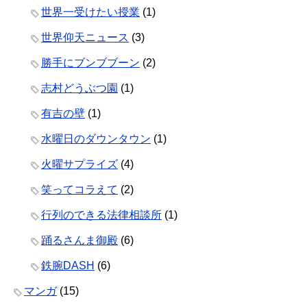
世界一受けたい授業
(1)
世界仰天ニュース
(3)
勝手にブンブブーン
(2)
志村どうぶつ園
(1)
有吉の壁
(1)
水曜日のダウンタウン
(1)
火曜サプライズ
(4)
笑ってコラえて
(2)
行列のできる法律相談所
(1)
踊るさんま御殿
(6)
鉄腕DASH
(6)
マンガ
(15)