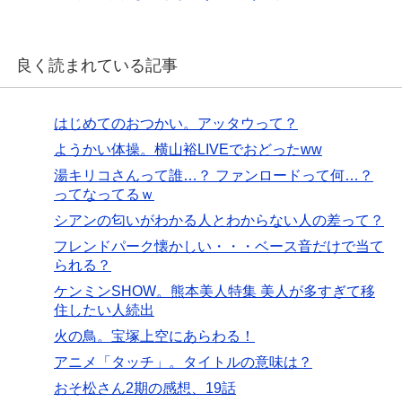
良く読まれている記事
はじめてのおつかい。アッタウって？
ようかい体操。横山裕LIVEでおどったww
湯キリコさんって誰…？ ファンロードって何…？
ってなってるｗ
シアンの匂いがわかる人とわからない人の差って？
フレンドパーク懐かしい・・・ベース音だけで当て
られる？
ケンミンSHOW。熊本美人特集 美人が多すぎて移
住したい人続出
火の鳥。宝塚上空にあらわる！
アニメ「タッチ」。タイトルの意味は？
おそ松さん2期の感想、19話