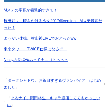
Mステの字幕が衝撃的すぎて！
原田知世、時をかける少女2017年version。Mステ最高だ
った！
ようかい体操。横山裕LIVEでおどったww
東京タワー、TWICE仕様になるぞー
Nissyの長編作品ってナニゴトっっっ
「
ダークシャドウ。お茶目すぎるヴァンパイア、はじめ
ました
」
「
ぐるナイ。岡田将生。キャラ崩壊しててもかっこい
い
」