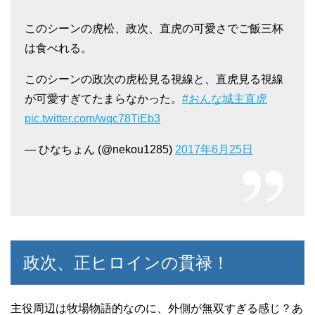
このシーンの虎松、政次、直虎の可愛さでご飯三杯
は食べれる。
このシーンの政次の虎松見る視線と、直虎見る視線
が可愛すぎてたまらなかった。
#おんな城主直虎
pic.twitter.com/wqc78TiEb3
— ひなちょん (@nekou1285)
2017年6月25日
政次、正ヒロインの貫禄！
主役周辺は牧場物語的なのに、外側が無双すぎる感じ？あ