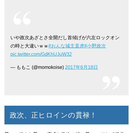
いや政次あざとさ全開だし首傾げが六左ロックオン
の時と大違いｗｗ
#おんな城主直虎
#小野政次
pic.twitter.com/GdKhUJuW32
— ももこ (@momokoise)
2017年6月18日
政次、正ヒロインの貫禄！