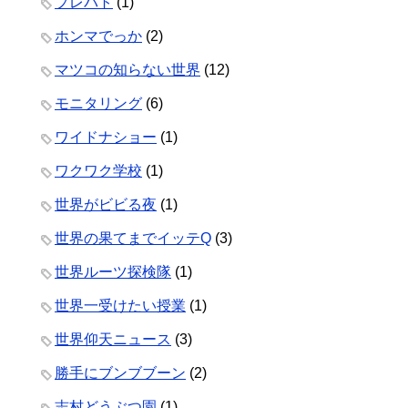
プレバト
(1)
ホンマでっか
(2)
マツコの知らない世界
(12)
モニタリング
(6)
ワイドナショー
(1)
ワクワク学校
(1)
世界がビビる夜
(1)
世界の果てまでイッテQ
(3)
世界ルーツ探検隊
(1)
世界一受けたい授業
(1)
世界仰天ニュース
(3)
勝手にブンブブーン
(2)
志村どうぶつ園
(1)