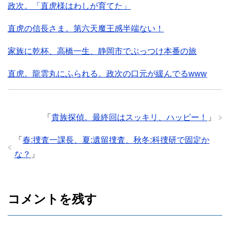
政次。「直虎様はわしが育てた」
直虎の信長さま。第六天魔王感半端ない！
家族に乾杯、高橋一生、静岡市でぶっつけ本番の旅
直虎。龍雲丸にふられる。政次の口元が緩んでるwww
「
貴族探偵。最終回はスッキリ、ハッピー！
」
「
春:捜査一課長、夏:遺留捜査、秋冬:科捜研で固定か
な？
」
コメントを残す