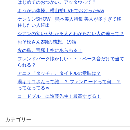
はじめてのおつかい。アッタウって？
ようかい体操。横山裕LIVEでおどったww
ケンミンSHOW。熊本美人特集 美人が多すぎて移
住したい人続出
シアンの匂いがわかる人とわからない人の差って？
おそ松さん2期の感想、19話
火の鳥。宝塚上空にあらわる！
フレンドパーク懐かしい・・・ベース音だけで当て
られる？
アニメ「タッチ」。タイトルの意味は？
湯キリコさんって誰…？ ファンロードって何…？
ってなってるｗ
コードブルーに進藤先生！最高すぎる！
カテゴリー