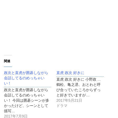
関連
政次と直虎が囲碁しながら
直虎 政次 好きに
会話してるのめっちゃい
直虎 政次 好きに 小野政 ...
い！
鶴松、亀之丞、おとわと呼
政次と直虎が囲碁しながら
び合っていたころからずっ
会話してるのめっちゃい
と好きでいますが…
い！ 今回は囲碁シーンが多
2017年5月21日
かったけど、シーンとして
ドラマ
描写…
2017年7月9日