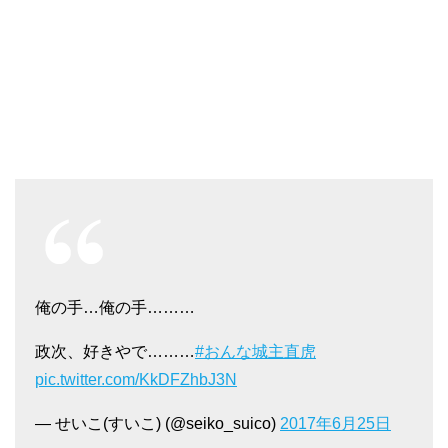
俺の手…俺の手………
政次、好きやで………
#おんな城主直虎
pic.twitter.com/KkDFZhbJ3N
— せいこ(すいこ) (@seiko_suico)
2017年6月25日