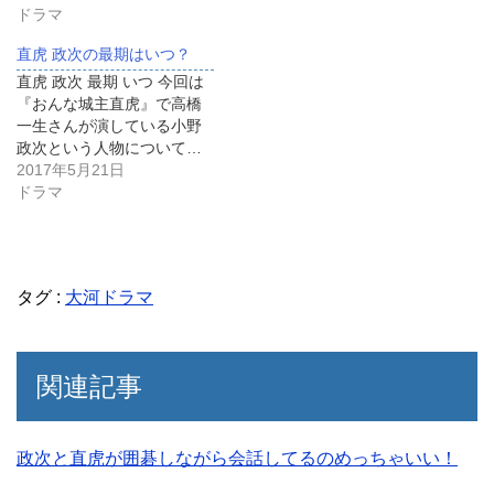
ドラマ
直虎 政次の最期はいつ？
直虎 政次 最期 いつ 今回は
『おんな城主直虎』で高橋
一生さんが演している小野
政次という人物について…
2017年5月21日
ドラマ
タグ :
大河ドラマ
関連記事
政次と直虎が囲碁しながら会話してるのめっちゃいい！