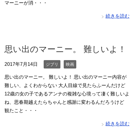
マーニーが消・・・
続きを読む
思い出のマーニー。 難しいよ！
2017年7月14日
ジブリ
映画
思い出のマーニー。 難しいよ！ 思い出のマーニー内容が
難しい、よくわからない 大人目線で見たらふーんだけど
12歳の女の子であるアンナの複雑な心境って凄く難しいよ
ね、思春期越えたらちゃんと感謝に変わるんだろうけど
観たこと・・・
続きを読む