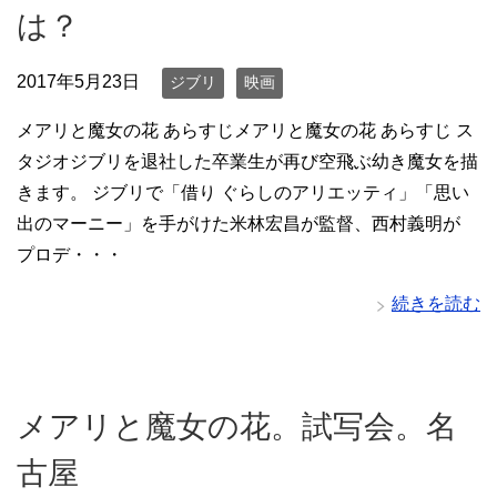
は？
2017年5月23日
ジブリ
映画
メアリと魔女の花 あらすじメアリと魔女の花 あらすじ ス
タジオジブリを退社した卒業生が再び空飛ぶ幼き魔女を描
きます。 ジブリで「借り ぐらしのアリエッティ」「思い
出のマーニー」を手がけた米林宏昌が監督、西村義明が
プロデ・・・
続きを読む
メアリと魔女の花。試写会。名
古屋