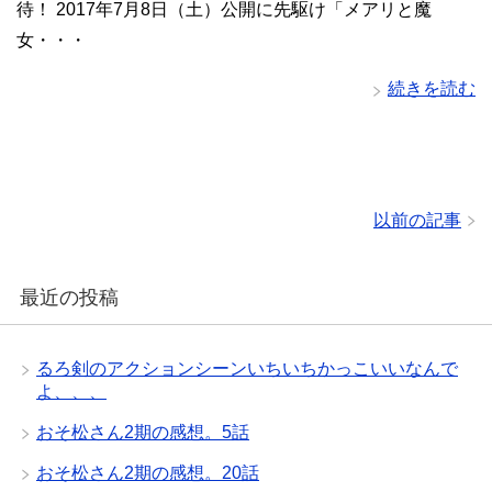
待！ 2017年7月8日（土）公開に先駆け「メアリと魔
女・・・
続きを読む
以前の記事
最近の投稿
るろ剣のアクションシーンいちいちかっこいいなんで
よ、、、
おそ松さん2期の感想。5話
おそ松さん2期の感想。20話