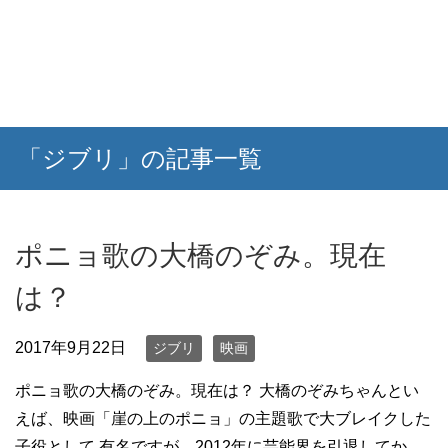
「ジブリ」の記事一覧
ポニョ歌の大橋のぞみ。現在
は？
2017年9月22日
ジブリ
映画
ポニョ歌の大橋のぞみ。現在は？ 大橋のぞみちゃんとい
えば、映画「崖の上のポニョ」の主題歌で大ブレイクした
子役として 有名ですが、2012年に芸能界を引退してか