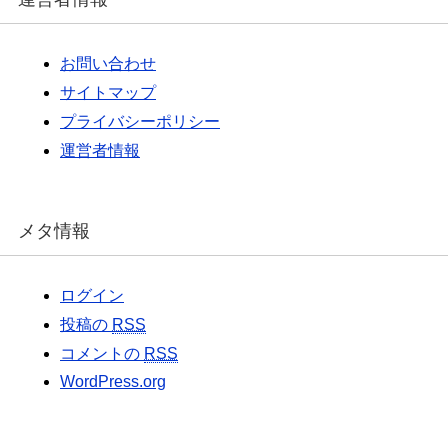
お問い合わせ
サイトマップ
プライバシーポリシー
運営者情報
メタ情報
ログイン
投稿の
RSS
コメントの
RSS
WordPress.org