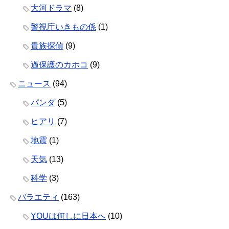
大河ドラマ
(8)
警視庁いきもの係
(1)
貴族探偵
(9)
過保護のカホコ
(9)
ニュース
(94)
パンダ
(5)
ヒアリ
(7)
地震
(1)
天気
(13)
科学
(3)
バラエティ
(163)
YOUは何しに日本へ
(10)