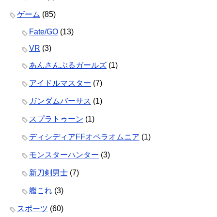
ゲーム
(85)
Fate/GO
(13)
VR
(3)
あんさんぶるガールズ
(1)
アイドルマスター
(7)
ガンダムバーサス
(1)
スプラトゥーン
(1)
ディシディアFFオペラオムニア
(1)
モンスターハンター
(3)
新刀剣男士
(7)
艦これ
(3)
スポーツ
(60)