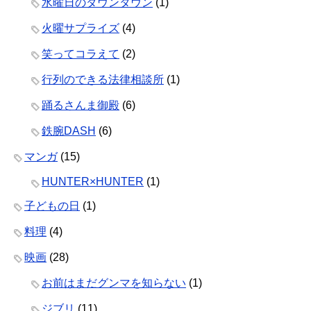
水曜日のダウンタウン
(1)
火曜サプライズ
(4)
笑ってコラえて
(2)
行列のできる法律相談所
(1)
踊るさんま御殿
(6)
鉄腕DASH
(6)
マンガ
(15)
HUNTER×HUNTER
(1)
子どもの日
(1)
料理
(4)
映画
(28)
お前はまだグンマを知らない
(1)
ジブリ
(11)