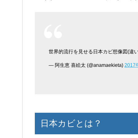
世界的流行を見せる日本カビ想像図(違
— 阿生恵 喜絵太 (@anamaekieta)
201
日本カビとは？