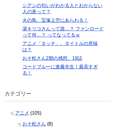
シアンの匂いがわかる人とわからない
人の差って？
火の鳥。宝塚上空にあらわる！
湯キリコさんって誰…？ ファンロード
って何…？ ってなってるｗ
アニメ「タッチ」。タイトルの意味
は？
おそ松さん2期の感想、19話
コードブルーに進藤先生！最高すぎ
る！
カテゴリー
アニメ
(105)
おそ松さん
(8)