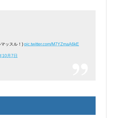
いマッスル！)
pic.twitter.com/M7YZmaA6kE
7年10月7日