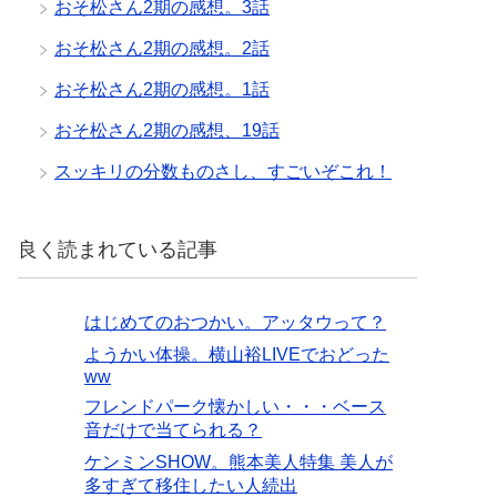
おそ松さん2期の感想。3話
おそ松さん2期の感想。2話
おそ松さん2期の感想。1話
おそ松さん2期の感想、19話
スッキリの分数ものさし、すごいぞこれ！
良く読まれている記事
はじめてのおつかい。アッタウって？
ようかい体操。横山裕LIVEでおどった
ww
フレンドパーク懐かしい・・・ベース
音だけで当てられる？
ケンミンSHOW。熊本美人特集 美人が
多すぎて移住したい人続出