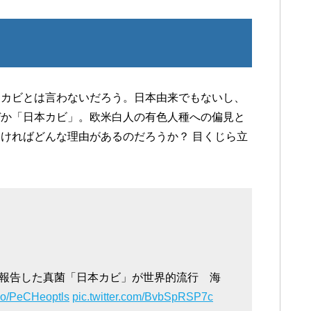
カカビとは言わないだろう。日本由来でもないし、
ぜか「日本カビ」。欧米白人の有色人種への偏見と
ければどんな理由があるのだろうか？ 目くじら立
報告した真菌「日本カビ」が世界的流行 海
t.co/PeCHeoptls
pic.twitter.com/BvbSpRSP7c