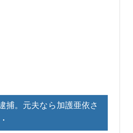
逮捕。元夫なら加護亜依さ
・