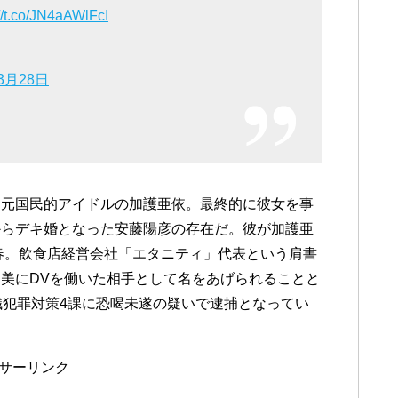
://t.co/JN4aAWlFcI
3月28日
た元国民的アイドルの加護亜依。最終的に彼女を事
からデキ婚となった安藤陽彦の存在だ。彼が加護亜
年春。飲食店経営会社「エタニティ」代表という肩書
美にDVを働いた相手として名をあげられることと
織犯罪対策4課に恐喝未遂の疑いで逮捕となってい
サーリンク