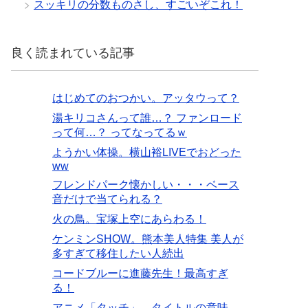
スッキリの分数ものさし、すごいぞこれ！
良く読まれている記事
はじめてのおつかい。アッタウって？
湯キリコさんって誰…？ ファンロード
って何…？ ってなってるｗ
ようかい体操。横山裕LIVEでおどった
ww
フレンドパーク懐かしい・・・ベース
音だけで当てられる？
火の鳥。宝塚上空にあらわる！
ケンミンSHOW。熊本美人特集 美人が
多すぎて移住したい人続出
コードブルーに進藤先生！最高すぎ
る！
アニメ「タッチ」。タイトルの意味