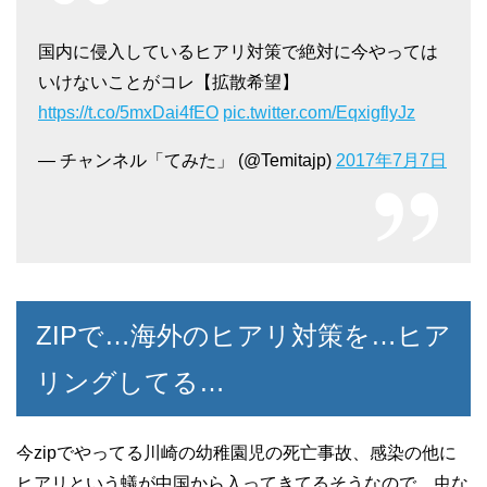
国内に侵入しているヒアリ対策で絶対に今やっては
いけないことがコレ【拡散希望】
https://t.co/5mxDai4fEO
pic.twitter.com/EqxigflyJz
— チャンネル「てみた」 (@Temitajp)
2017年7月7日
ZIPで…海外のヒアリ対策を…ヒア
リングしてる…
今zipでやってる川崎の幼稚園児の死亡事故、感染の他に
ヒアリという蟻が中国から入ってきてるそうなので、虫な