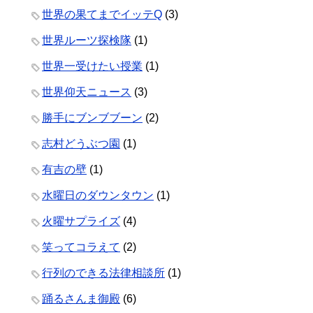
世界の果てまでイッテQ
(3)
世界ルーツ探検隊
(1)
世界一受けたい授業
(1)
世界仰天ニュース
(3)
勝手にブンブブーン
(2)
志村どうぶつ園
(1)
有吉の壁
(1)
水曜日のダウンタウン
(1)
火曜サプライズ
(4)
笑ってコラえて
(2)
行列のできる法律相談所
(1)
踊るさんま御殿
(6)