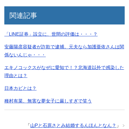
関連記事
「LINE証券」設立に、世間の評価は・・・？
安藤陽彦容疑者が詐欺で逮捕。元夫なら加護亜依さんは関
係ないんじゃ・・・
エキノコックスがなぜに愛知で！？北海道以外で感染した
理由とは？
日本カビとは？
種村有菜、無害な夢女子に厳しすぎで笑う
「
山Pと石原さとみ結婚するんほんとなん？
」