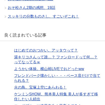
おそ松さん2期の感想、19話
スッキリの分数ものさし、すごいぞこれ！
良く読まれている記事
はじめてのおつかい。アッタウって？
湯キリコさんって誰…？ ファンロードって何…？
ってなってるｗ
ようかい体操。横山裕LIVEでおどったww
フレンドパーク懐かしい・・・ベース音だけで当て
られる？
火の鳥。宝塚上空にあらわる！
ケンミンSHOW。熊本美人特集 美人が多すぎて移
住したい人続出