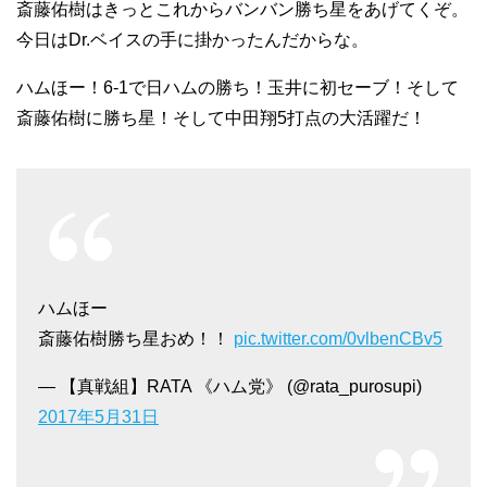
斎藤佑樹はきっとこれからバンバン勝ち星をあげてくぞ。
今日はDr.ベイスの手に掛かったんだからな。
ハムほー！6-1で日ハムの勝ち！玉井に初セーブ！そして
斎藤佑樹に勝ち星！そして中田翔5打点の大活躍だ！
ハムほー
斎藤佑樹勝ち星おめ！！
pic.twitter.com/0vlbenCBv5
— 【真戦組】RATA 《ハム党》 (@rata_purosupi)
2017年5月31日