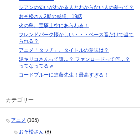
シアンの匂いがわかる人とわからない人の差って？
おそ松さん2期の感想、19話
火の鳥。宝塚上空にあらわる！
フレンドパーク懐かしい・・・ベース音だけで当て
られる？
アニメ「タッチ」。タイトルの意味は？
湯キリコさんって誰…？ ファンロードって何…？
ってなってるｗ
コードブルーに進藤先生！最高すぎる！
カテゴリー
アニメ
(105)
おそ松さん
(8)