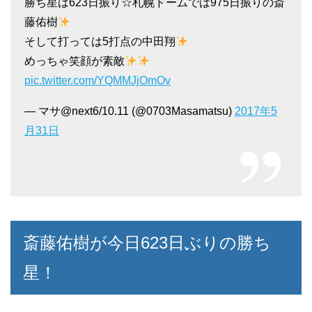
勝ち星は623日振り☆札幌ドームでは975日振りの斎
藤佑樹
そして打っては5打点の中田翔
めっちゃ笑顔が素敵
pic.twitter.com/YQMMJjOmOv
— マサ@next6/10.11 (@0703Masamatsu)
2017年5
月31日
斎藤佑樹が今日623日ぶりの勝ち
星！